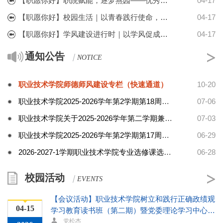
【职愿你好】职院赋能，逐梦燕园——优秀校友宋宜昊返校谢师恩话成长
04-17
【职愿你好】校园生活｜以青春践行使命，职业技术学院学子积极参与国家安全素养展示活动
04-17
【职愿你好】学风建设进行时｜以学风促成长，以辅导助通关——职业技术学院组织学生参与大学英语四级辅导讲座
04-17
通知公告
职业技术学院师德师风建设专栏（快速通道）
10-20
【会议活动】职业技术学院党委理论学习中心组专
职业技术学院2025-2026学年第2学期第18周日程安排表
07-06
04-06
题学习会
党松杰
职业技术学院关于2025-2026学年第二学期兼职教师考核情况名单的公示（已完结）
07-03
2026
职业技术学院2025-2026学年第2学期第17周日程安排表
06-29
【会议活动】职业技术学院教学例会
2026-2027-1学期职业技术学院专业选修课选课要求说明
06-28
04-08
陈莲君
2026
校园活动
【会议活动】职业技术学院树立和践行正确政绩观
04-15
学习教育读书班（第二期）暨党委理论学习中心组
学习会
党松杰