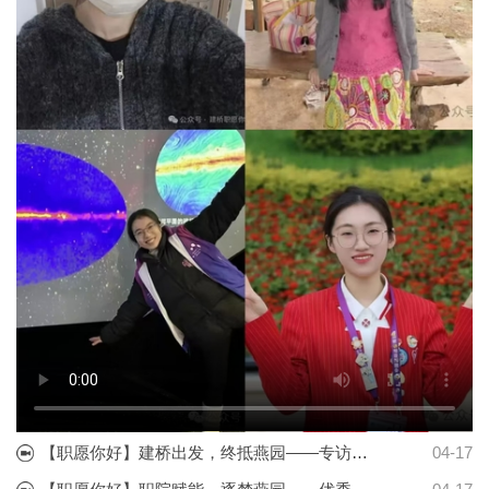
【职愿你好】建桥出发，终抵燕园——专访我校优秀专科毕业生宋宜昊校友
04-17