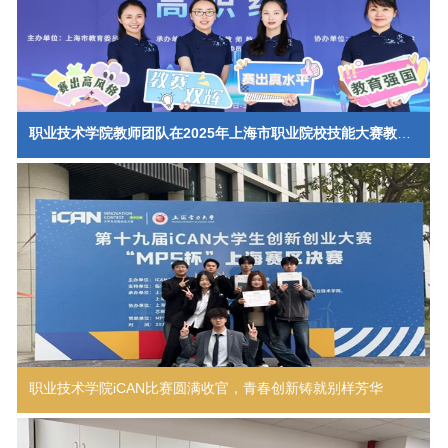
【会议活动】职业技术学院教学例会
04-08
陈莲君
2026
职业技术学院教师团队在2025年上海市职业院校技能大赛教学
【会议活动】职业技术学院树立和践行正确政绩观
04-15
学习教育读书班（第二期）暨党委理论学习中心组
能力比赛中荣获佳绩
学习会
党松杰
2026
【会议活动】职业技术学院新媒体培训会
04-15
翁国瑞
2026
职业技术学院iCAN比赛圆满收官，青春创新铸就别样芳华