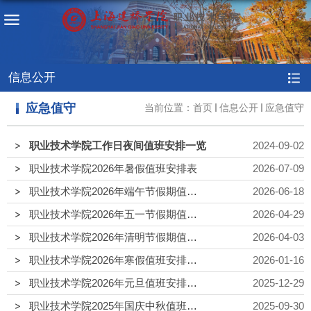
信息公开
应急值守
当前位置：
首页
信息公开
应急值守
职业技术学院工作日夜间值班安排一览
2024-09-02
职业技术学院2026年暑假值班安排表
2026-07-09
职业技术学院2026年端午节假期值班安排表（已过期）
2026-06-18
职业技术学院2026年五一节假期值班安排表（已过期）
2026-04-29
职业技术学院2026年清明节假期值班安排表（已过期）
2026-04-03
职业技术学院2026年寒假值班安排表（已过期）
2026-01-16
职业技术学院2026年元旦值班安排一览（已过期）
2025-12-29
职业技术学院2025年国庆中秋值班安排一览（已过期）
2025-09-30