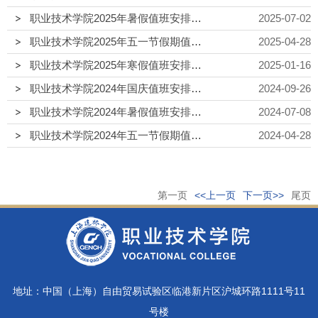
职业技术学院2025年暑假值班安排表（已过期）
2025-07-02
职业技术学院2025年五一节假期值班安排表（已过期）
2025-04-28
职业技术学院2025年寒假值班安排表（已过期）
2025-01-16
职业技术学院2024年国庆值班安排一览（已过期）
2024-09-26
职业技术学院2024年暑假值班安排表（已过期）
2024-07-08
职业技术学院2024年五一节假期值班安排表（已过期）
2024-04-28
第一页
<<上一页
下一页>>
尾页
地址：中国（上海）自由贸易试验区临港新片区沪城环路1111号11
号楼