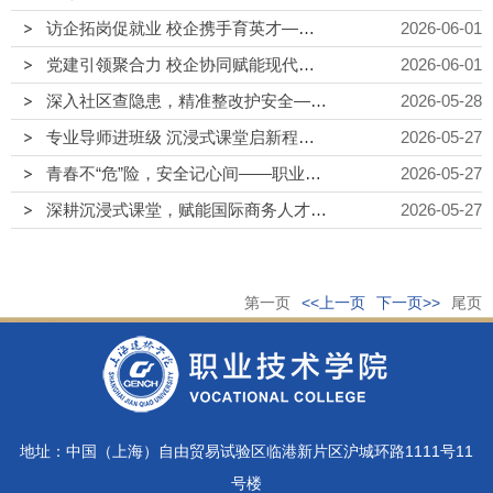
访企拓岗促就业 校企携手育英才——职业技术学院走访上海积库信息技术有限公司
2026-06-01
党建引领聚合力 校企协同赋能现代服务业高质量发展 ——好利来走进上海建桥学院职业技术学院开展专场宣讲招聘
2026-06-01
深入社区查隐患，精准整改护安全——职业技术学院开展宿舍安全排查整改行动
2026-05-28
专业导师进班级 沉浸式课堂启新程——从“国宴菜单”到“转态译法“职业技术学院商务英语专业探索沉浸式教学新范式
2026-05-27
青春不“危”险，安全记心间——职业技术学院扎实开展学生社区安全主题教育活动
2026-05-27
深耕沉浸式课堂，赋能国际商务人才培养——职业技术学院国商25-1班成功举办班导师进班专题宣讲会
2026-05-27
第一页
<<上一页
下一页>>
尾页
地址：中国（上海）自由贸易试验区临港新片区沪城环路1111号11
号楼